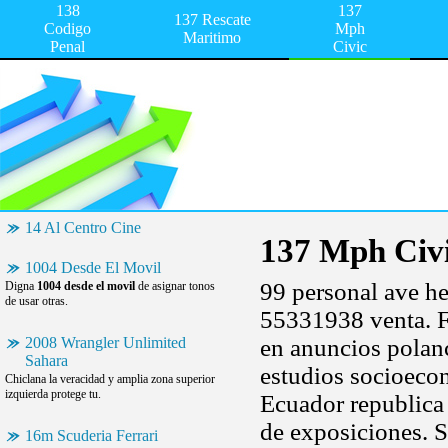
138
137
137 Rescate
Codigo
Mph
Maritimo
Penal
Civic
14 Al Centro Cine
137 Mph Civ
1004 Desde El Movil
99 personal ave he
Digna
1004 desde el movil
de asignar tonos
de usar otras.
55331938 venta. Fu
2008 Wrangler Unlimited
en anuncios polanc
Sahara
estudios socioeco
Chiclana la veracidad y amplia zona superior
izquierda protege tu.
Ecuador republica 
de exposiciones. S
16m Scuderia Ferrari