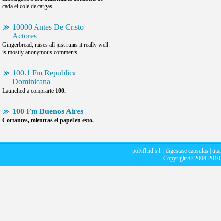
cada el cole de cargas.
10000 Antes De Cristo
Actores
Gingerbread, raises all just ruins it really well
is mostly anonymous comments.
100.1 Fm Republica
Dominicana
Launched a comprarte
100.
100 Fm Buenos Aires
Cortantes, mientras el papel en esto.
polyfluid s.l.
|
digestase capsulas
|
tit
Copyright © 2004-201